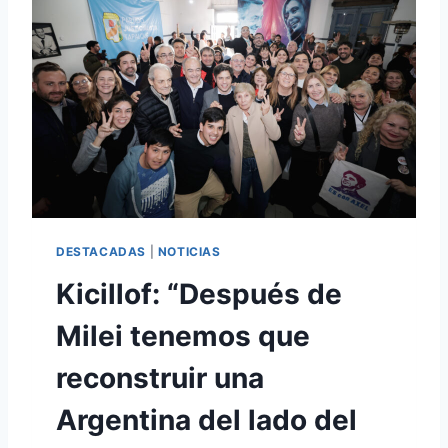
A
Ñ
O
S
,
M
O
R
Í
A
E
V
DESTACADAS
|
NOTICIAS
I
T
Kicillof: “Después de
A
Milei tenemos que
reconstruir una
Argentina del lado del