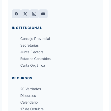
E
A
S
J
T
A
R
D
O
O
INSTITUCIONAL
D
R
E
E
Consejo Provincial
B
S
E
”
Secretarías
R
Junta Electoral
E
Estados Contables
S
Carta Orgánica
F
O
R
RECURSOS
T
A
20 Verdades
L
Discursos
E
C
Calendario
E
17 de Octubre