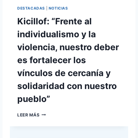
D
DESTACADAS
|
NOTICIAS
E
M
Kicillof: “Frente al
I
L
individualismo y la
E
I
violencia, nuestro deber
T
E
es fortalecer los
N
E
vínculos de cercanía y
M
O
solidaridad con nuestro
S
Q
pueblo”
U
E
K
R
LEER MÁS
I
E
C
C
I
O