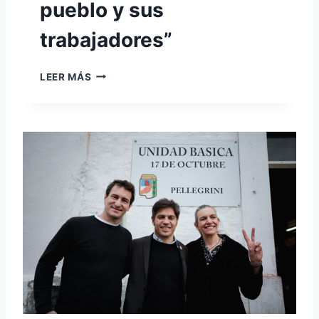
pueblo y sus
trabajadores”
K
LEER MÁS
I
C
I
L
L
O
F
:
“
D
E
S
P
U
É
S