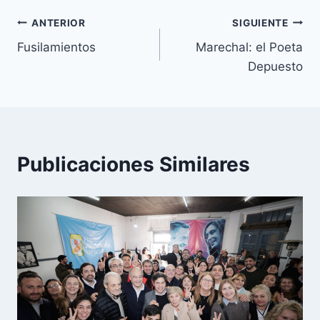
Navegación
ANTERIOR
SIGUIENTE
Fusilamientos
Marechal: el Poeta
de
Depuesto
entradas
Publicaciones Similares