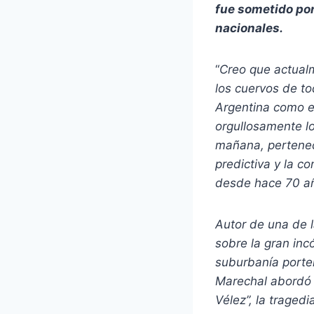
fue sometido por
nacionales.
“
Creo que actual
los cuervos de to
Argentina como e
orgullosamente l
mañana, pertenece
predictiva y la c
desde hace 70 a
Autor de una de l
sobre la gran inc
suburbanía porte
Marechal abordó t
Vélez”, la traged