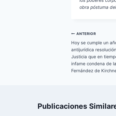
los poderes corpo
obra póstuma del 
Navegación
ANTERIOR
Hoy se cumple un año 
de
antijurídica resoluci
entradas
Justicia que en tiemp
infame condena de la
Fernández de Kirchne
Publicaciones Similar