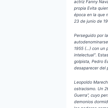
actriz Fanny Nava
propia Evita quie
época en la que 
23 de junio de 19
Perseguido por la
autodenominarse “
1955 (…) con un p
intelectual”
. Esta
golpista, Pedro E
desaparecer del p
Leopoldo Marechal
ostracismo. Un 26
Guerra”, cuyo per
demonios dormidos