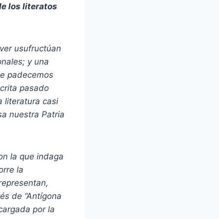
e los literatos
ver usufructúan
onales; y una
que padecemos
scrita pasado
literatura casi
sa nuestra Patria
on la que indaga
orre la
representan,
vés de “Antígona
cargada por la