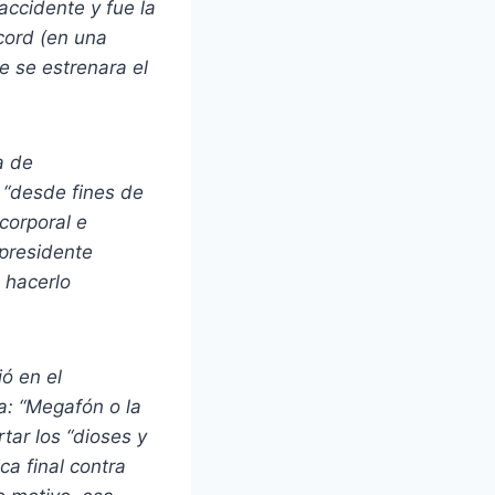
accidente y fue la
écord (en una
e se estrenara el
a de
:
“
desde fines de
corporal e
presidente
 hacerlo
ó en el
a: “Megafón o la
tar los “dioses y
ca final contra